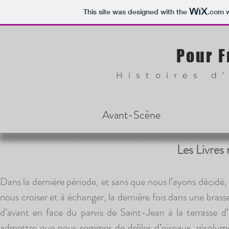
This site was designed with the
.com
w
Pour F
Histoires d
Avant-Scène
Les Livres 
Dans la dernière période, et sans que nous l’ayons décidé
nous croiser et à échanger, la dernière fois dans une bras
d’avant en face du parvis de Saint-Jean à la terrasse d’u
admettre que nous sommes de drôles d’oiseaux, résolum