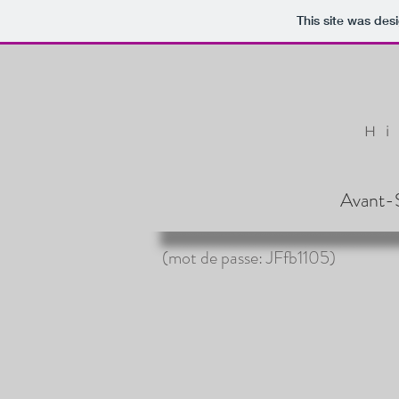
This site was des
Hi
Avant-
(mot de passe: JFfb1105)