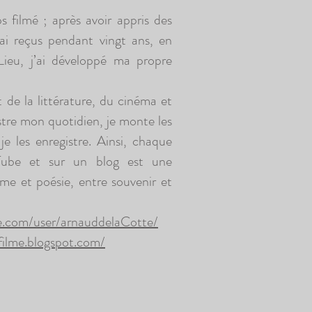
 filmé ; après avoir appris des
j’ai reçus pendant vingt ans, en
ieu, j’ai développé ma propre
t de la littérature, du cinéma et
gistre mon quotidien, je monte les
 je les enregistre. Ainsi, chaque
Tube et sur un blog est une
sme et poésie, entre souvenir et
e.com/user/arnauddelaCotte/
lfilme.blogspot.com/