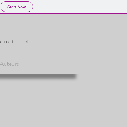
Start Now
amitié
Auteurs